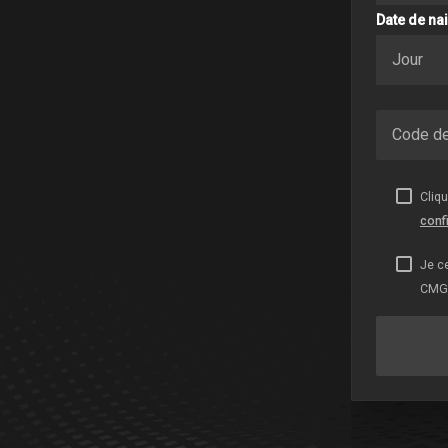
Date de na
Code de
Cliq
confi
Je c
CMG