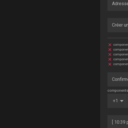
Adresse
Créer u
component
component
component
component
component
Confirm
components.