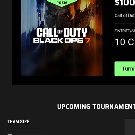
$10
PREIS
Call of Du
EINTRITT/S
10 C
Turni
UPCOMING TOURNAMEN
TEAM SIZE