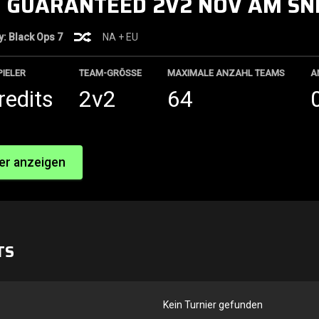
0 GUARANTEED 2V2 NOV AM SND
ty: Black Ops 7
NA + EU
PIELER
TEAM-GRÖSSE
MAXIMALE ANZAHL TEAMS
A
redits
2v2
64
er anzeigen
TS
Kein Turnier gefunden