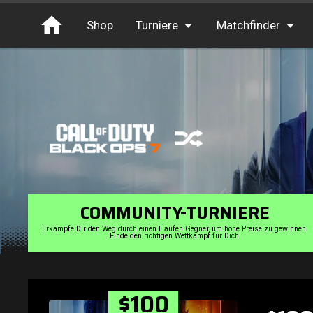
Shop
Turniere
Matchfinder
Turniere
Cash
Free Entry
XP
Elite
Throwbacks
Switcharoo
COMMUNITY-TURNIERE
Erkämpfe Dir den Weg durch einen Haufen Gegner, um hohe Preise zu gewinnen.
Finde den richtigen Wettkampf für Dich.
$100