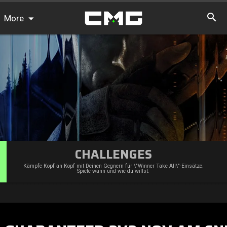
More
FAQ
Ranglisten
Team-Mitglieder finden
News
CHALLENGES
Kämpfe Kopf an Kopf mit Deinen Gegnern für \"Winner Take All\"-Einsätze.
Spiele wann und wie du willst.