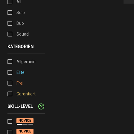
All
Solo
Duo
Squad
KATEGORIEN
Allgemein
Elite
Frei
Garantiert
help_outline
SKILL-LEVEL
NOVICE
NOVICE