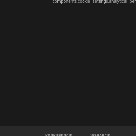
components.cookie_settings.analytical_pe
KONKURENCJE
WSPARCIE