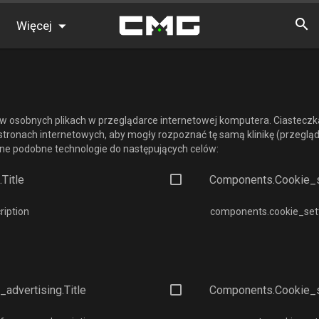
Więcej
FAQ
Tabele wyników
 w osobnych plikach w przeglądarce internetowej komputera. Ciastecz
Znajdź graczy
 stronach internetowych, aby mogły rozpoznać tę samą klinikę (przegląd
nne podobne technologie do następujących celów:
Aktualności
title
Components.cookie_se
ription
components.cookie_setti
advertising.title
Components.cookie_se