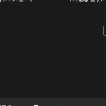
rformance.description
components.cookie_setti
KONTAKT