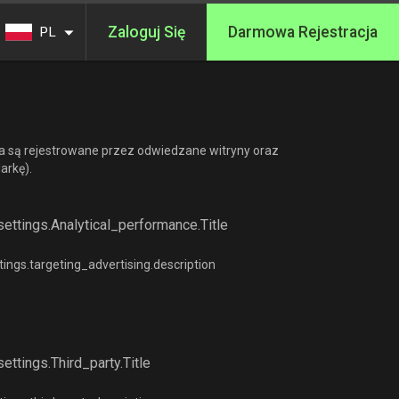
Zaloguj Się
Darmowa Rejestracja
PL
ka są rejestrowane przez odwiedzane witryny oraz
arkę).
ttings.analytical_performance.title
ngs.targeting_advertising.description
ttings.third_party.title