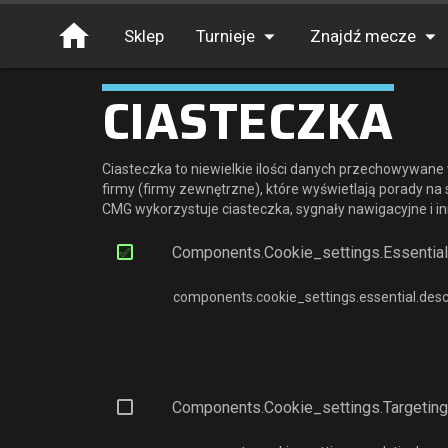
Sklep
Turnieje
Znajdź mecze
CIASTECZKA
Turnieje
Pieniądze
Darmowe wejście
XP
Ciasteczka to niewielkie ilości danych przechowywane
Elita
firmy (firmy zewnętrzne), które wyświetlają porady na
CMG wykorzystuje ciasteczka, sygnały nawigacyjne i i
Throwbacks
Components.cookie_settings.essential.
Switcharoo
components.cookie_settings.essential.desc
Components.cookie_settings.targeting_