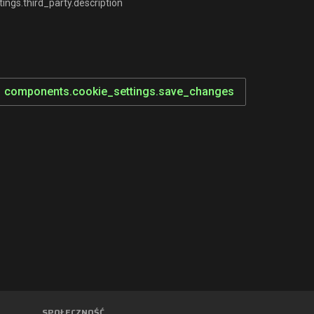
ngs.third_party.description
components.cookie_settings.save_changes
SPOŁECZNOŚĆ