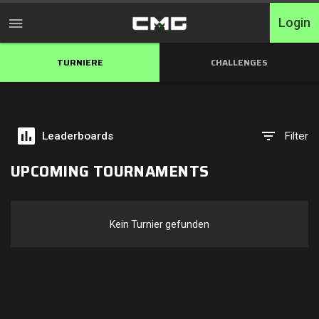
Login
TURNIERE
CHALLENGES
Home
Turniere
Leaderboards
Filter
Free Entry
UPCOMING TOURNAMENTS
Elite
Throwbacks
Kein Turnier gefunden
Switcharoo
Challenges
XP-Ladders