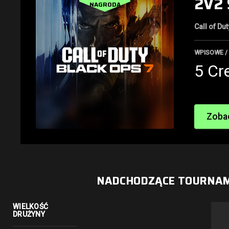
2V2 
NAGRODA
Call of Du
WPISOWE /
5 Cr
Zobac
NADCHODZĄCE TOURNA
WIELKOŚĆ
DRUŻYNY