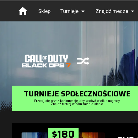
Sklep
Turnieje
Znajdź mecze
Turnieje
Pieniądze
Darmowe wejście
XP
Elita
Throwbacks
Switcharoo
TURNIEJE SPOŁECZNOŚCIOWE
Przebij się przez konkurencję, aby zdobyć wielkie nagrody.
Znajdź turniej w sam raz dla siebie.
$180