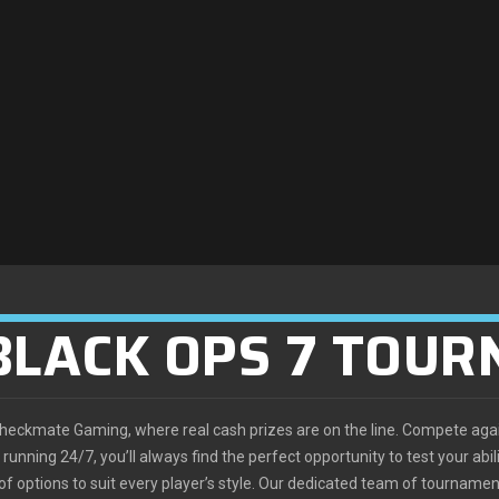
 BLACK OPS 7 TOU
t Checkmate Gaming, where real cash prizes are on the line. Compete aga
unning 24/7, you’ll always find the perfect opportunity to test your abil
f options to suit every player’s style. Our dedicated team of tournamen