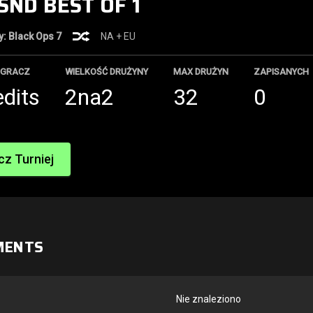
SND BEST OF 1
ty: Black Ops 7
NA + EU
 GRACZ
WIELKOŚĆ DRUŻYNY
MAX DRUŻYN
ZAPISANYCH
edits
2na2
32
0
z Turniej
MENTS
Nie znaleziono