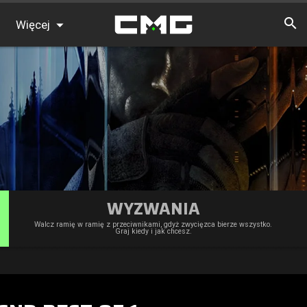
Więcej
FAQ
Tabele wyników
Znajdź graczy
Aktualności
WYZWANIA
Walcz ramię w ramię z przeciwnikami, gdyż zwycięzca bierze wszystko.
Graj kiedy i jak chcesz.