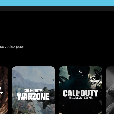
us voulez jouer.
XBOX ONE
RM
CROSS-PLATFORM
PS5