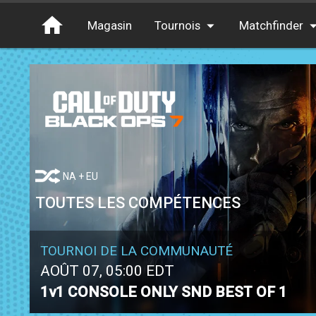
Magasin
Tournois
Matchfinder
Tournois
Cash
Free Entry
XP
Elite
Throwbacks
NA + EU
Switcharoo
TOUTES LES COMPÉTENCES
TOURNOI DE LA COMMUNAUTÉ
AOÛT 07, 05:00 EDT
1v1 CONSOLE ONLY SND BEST OF 1