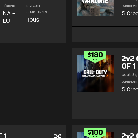
RÉGIONS
NIVEAU DE
PARTICIPAT
NA +
5 Cred
COMPÉTENCES
Tous
EU
$180
2v2
PRIX
OF 1
août 07,
PARTICIPAT
5 Cred
$180
 1
2v2
PRIX