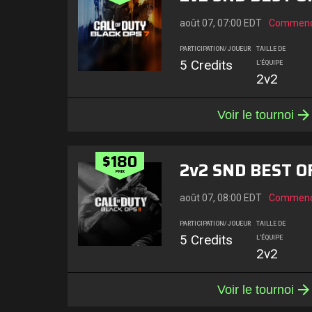
août 07, 07:00 EDT
Commenc
PARTICIPATION/JOUEUR
TAILLE DE
5 Credits
L'ÉQUIPE
2v2
Voir le tournoi
$180
2v2 SND BEST OF
PRIX
août 07, 08:00 EDT
Commenc
PARTICIPATION/JOUEUR
TAILLE DE
5 Credits
L'ÉQUIPE
2v2
Voir le tournoi