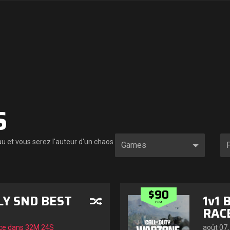
S
 et vous serez l'auteur d'un chaos
$90
LY SND BEST
1v1 
PRIX
RACE
e dans
32M 22S
août 07,