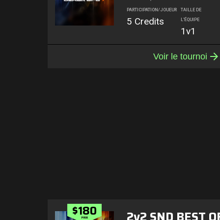
PARTICIPATION/JOUEUR
TAILLE DE
5 Credits
L'ÉQUIPE
1v1
Voir le tournoi
$180
2v2 SND BEST OF
PRIX