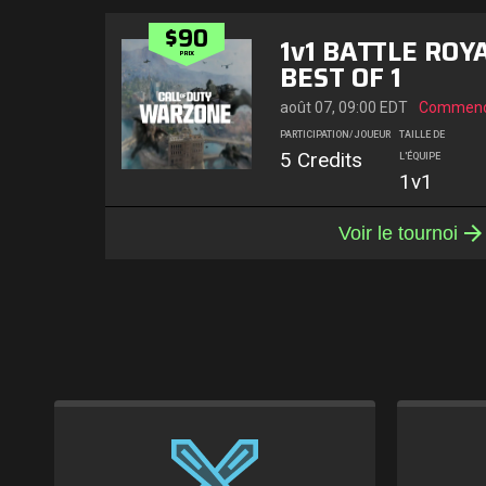
$90
1v1 BATTLE ROY
PRIX
BEST OF 1
août 07, 09:00 EDT
Commenc
PARTICIPATION/JOUEUR
TAILLE DE
5 Credits
L'ÉQUIPE
1v1
Voir le tournoi