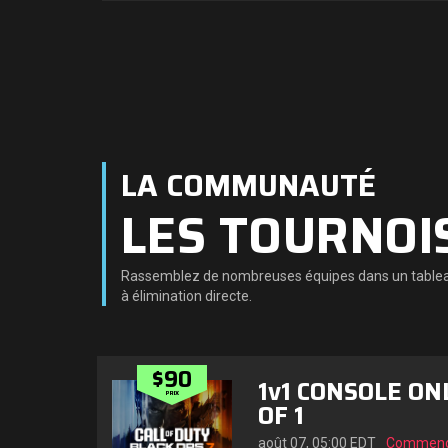
LA COMMUNAUTÉ
LES TOURNOI
Rassemblez de nombreuses équipes dans un tableau
à élimination directe.
$90
1v1 CONSOLE ON
PRIX
OF 1
août 07, 05:00 EDT
Commenc