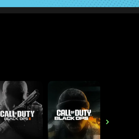
PS5
PS4
CROSS-PLATFORM
XBOX ONE
XBOX O