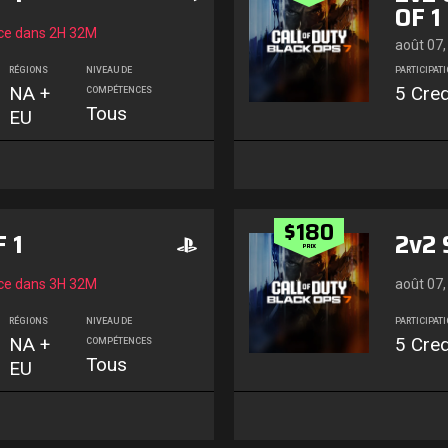
OF 1
e dans
2H 32M
août 07,
RÉGIONS
NIVEAU DE
PARTICIPAT
NA +
5 Cred
COMPÉTENCES
Tous
EU
$180
 1
2v2 
PRIX
e dans
3H 32M
août 07,
RÉGIONS
NIVEAU DE
PARTICIPAT
NA +
5 Cred
COMPÉTENCES
Tous
EU