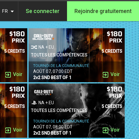
Se connecter
Rejoindre gratuitement
FR
$180
$180
PRIX
PRIX
NA + EU
5 CREDITS
5 CREDITS
TOUTES LES COMPÉTENCES
TOURNOI DE LA COMMUNAUTÉ
AOÛT 07, 07:00 EDT
Voir
Voir
2v2 SND BEST OF 1
$180
$180
PRIX
PRIX
NA + EU
5 CREDITS
5 CREDITS
TOUTES LES COMPÉTENCES
TOURNOI DE LA COMMUNAUTÉ
AOÛT 07, 08:00 EDT
Voir
Voir
2v2 SND BEST OF 1