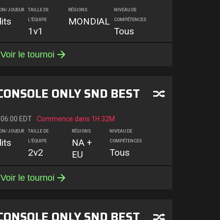
ION/JOUEUR
TAILLE DE
RÉGIONS
NIVEAU DE
its
MONDIAL
L'ÉQUIPE
COMPÉTENCES
1v1
Tous
Voir le tournoi
 CONSOLE ONLY SND BEST
 06:00 EDT
Commence dans
1H 32M
ION/JOUEUR
TAILLE DE
RÉGIONS
NIVEAU DE
its
NA +
L'ÉQUIPE
COMPÉTENCES
2v2
Tous
EU
Voir le tournoi
 CONSOLE ONLY SND BEST