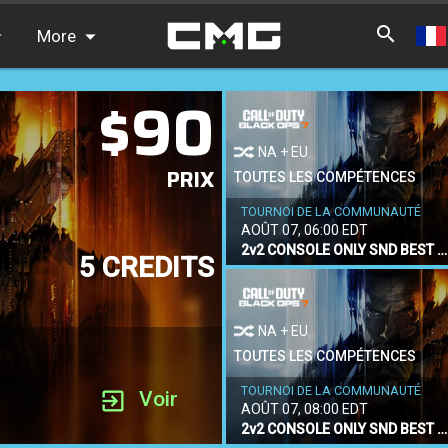
More
$90
FAQ
Classements
NA + EU
PRIX
Trouver des coéquipiers
TOUTES LES COMPÉTENCES
TOURNOI DE LA COMMUNAUTÉ
Informations
AOÛT 07, 06:00 EDT
2v2 CONSOLE ONLY SND BEST OF 1
5 CREDITS
NA + EU
TOUTES LES COMPÉTENCES
TOURNOI DE LA COMMUNAUTÉ
Voir
AOÛT 07, 08:00 EDT
2v2 CONSOLE ONLY SND BEST OF 1