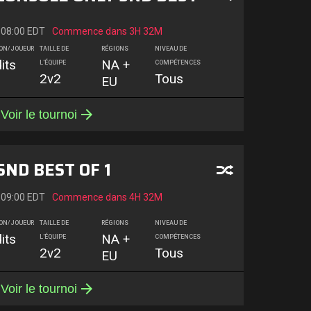
 08:00 EDT
Commence dans
3H 32M
ION/JOUEUR
TAILLE DE
RÉGIONS
NIVEAU DE
its
NA +
L'ÉQUIPE
COMPÉTENCES
2v2
Tous
EU
Voir le tournoi
SND BEST OF 1
 09:00 EDT
Commence dans
4H 32M
ION/JOUEUR
TAILLE DE
RÉGIONS
NIVEAU DE
its
NA +
L'ÉQUIPE
COMPÉTENCES
2v2
Tous
EU
Voir le tournoi